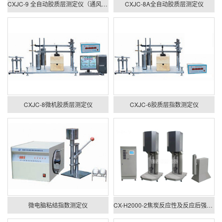
CXJC-9 全自动胶质层测定仪（通风式）
CXJC-8A全自动胶质层测定仪
CXJC-8微机胶质层测定仪
CXJC-6胶质层指数测定仪
微电脑粘结指数测定仪
CX-H2000-2焦炭反应性及反应后强度测定仪