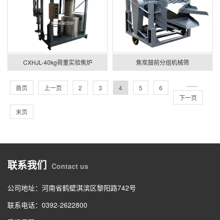
CXHJL-40kg荷重实验焦炉
焦炭鼓前分组机械筛
···
···
首页
上一页
2
3
4
5
6
下一页
末页
联系我们
Contact us
公司地址：河南省鹤壁淇滨区黎阳路742号
联系电话：0392-2622800