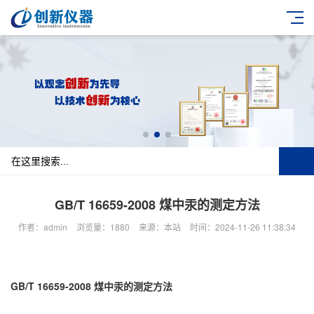
GB/T 16659-2008 煤中汞的测定方法
作者：admin
浏览量：1880
来源：本站
时间：2024-11-26 11:38:34
GB/T 16659-2008 煤中汞的测定方法