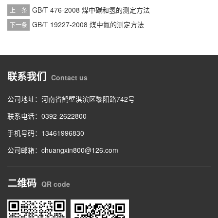
GB/T 476-2008 煤中碳和氢的测定方法
上一条
GB/T 19227-2008 煤中氮的测定方法
下一条
联系我们
Contact us
公司地址：河南省鹤壁淇滨区黎阳路742号
联系电话：0392-2622800
手机号码：13461996830
公司邮箱：chuangxin800@126.com
二维码
QR code